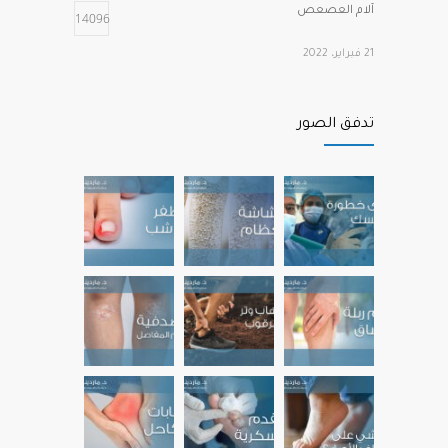
آلام العصعص
14096
21 فبراير، 2022
أهم الفيتامينات التي تحتاجها عظامنا وعضلاتنا
12225
تدفق الصور
عند التقدم في العمر
22 نوفمبر، 2022
آلام مشط القدم الأمامية
12172
22 يوليو، 2022