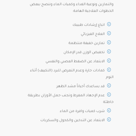
والتمارين ونوعية الغداء وكميات الماء وننصح ببعض
الخطوات العلاجية الهامة:
اتباع إرشادات طبيبك
العلاج الفيزيائي
تمارين خفيفة منتظمة
تخفيض الوزن قدر الإمكان
الابتعاد عن الضغط العصبي والنفسي
كمادات حارة وعدم التعرض للبرد (التكييف) أثناء
النوم
قد يساعدك أحياناً مشد الظهر
عدم الإجهاد المفرط وتجنب حمل الأوزان بطريقة
خاطئة
شرب كميات وافرة من الماء
الابتعاد عن التدخين والكحول والسكريات