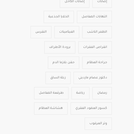
إصابات
إصابات الكاحل
التهابات المفاصل
الخلايا الجذعية
الظفر الناشب
الفيتامينات
النقرس
انقراص الفقرات
برودة الأطراف
جراحة العظام
حقن بلازما الدم
دكتور عصام مارديني
ربلة الساق
رمضان
رياضة
طرقعة المفاصل
كسور العمود الفقري
هشاشة العظام
وتر العرقوب