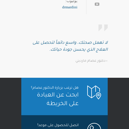
يوتيوب:
drmardini
لا تهمل صحتك، واسع دائماً لتحصل على
العلاج الذي يحسن جودة حياتك.
—دكتور عصام مارديني
هل ترغب بزيارة الدكتور عصام؟
ابحث عن العيادة
على الخريطة
اتصل للحصول على موعد!