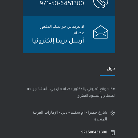
971-50-6451300
لا تتردد في مراسلة الدكتور
عصام!
أرسل بريدا إلكترونيا
حول
هذا موقع تعريفي بالدكتور عصام مارديني - أستاذ جراحة
العظام والعمود الفقري
شارع جميرا - ام سقيم - دبي - الإمارات العربية
المتحدة
971506451300