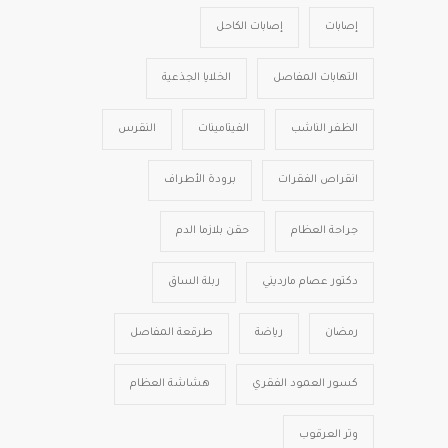
إصابات
إصابات الكاحل
التهابات المفاصل
الخلايا الجذعية
الظفر الناشب
الفيتامينات
النقرس
انقراص الفقرات
برودة الأطراف
جراحة العظام
حقن بلازما الدم
دكتور عصام مارديني
ربلة الساق
رمضان
رياضة
طرقعة المفاصل
كسور العمود الفقري
هشاشة العظام
وتر العرقوب