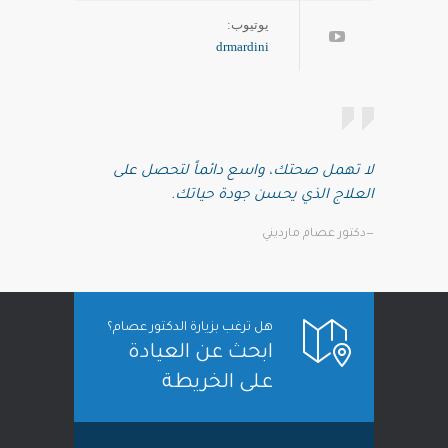
يوتيوب:
drmardini
لا تهمل صحتك، واسع دائماً لتحصل على
العلاج الذي يحسن جودة حياتك.
—دكتور عصام مارديني
هل ترغب بزيارة الدكتور عصام؟
ابحث عن العيادة
على الخريطة