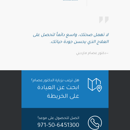
لا تهمل صحتك، واسع دائماً لتحصل على
العلاج الذي يحسن جودة حياتك.
—دكتور عصام مارديني
هل ترغب بزيارة الدكتور عصام؟
ابحث عن العيادة
على الخريطة
اتصل للحصول على موعد!
971-50-6451300