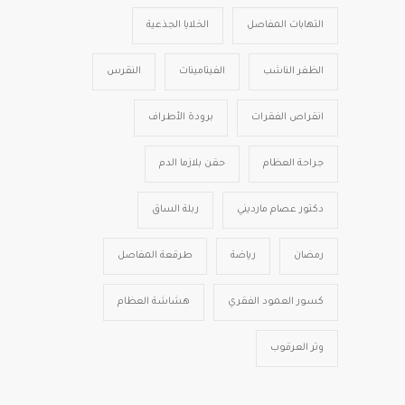
التهابات المفاصل
الخلايا الجذعية
الظفر الناشب
الفيتامينات
النقرس
انقراص الفقرات
برودة الأطراف
جراحة العظام
حقن بلازما الدم
دكتور عصام مارديني
ربلة الساق
رمضان
رياضة
طرقعة المفاصل
كسور العمود الفقري
هشاشة العظام
وتر العرقوب