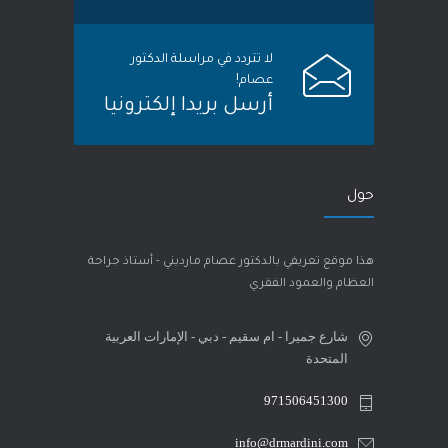
لا تتردد في مراسلة الدكتور
عصام!
أرسل بريدا إلكترونيا
حول
هذا موقع تعريفي بالدكتور عصام مارديني - أستاذ جراحة
العظام والعمود الفقري
شارع جميرا - ام سقيم - دبي - الإمارات العربية
المتحدة
971506451300
info@drmardini.com