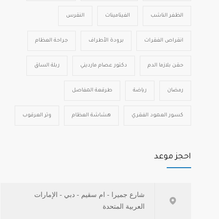
الظفر الناشب
الفيتامينات
النقرس
انقراص الفقرات
برودة الأطراف
جراحة العظام
حقن بلازما الدم
دكتور عصام مارديني
ربلة الساق
رمضان
رياضة
طرقعة المفاصل
كسور العمود الفقري
هشاشة العظام
وتر العرقوب
احجز موعد
شارع جميرا - ام سقيم - دبي - الإمارات
العربية المتحدة