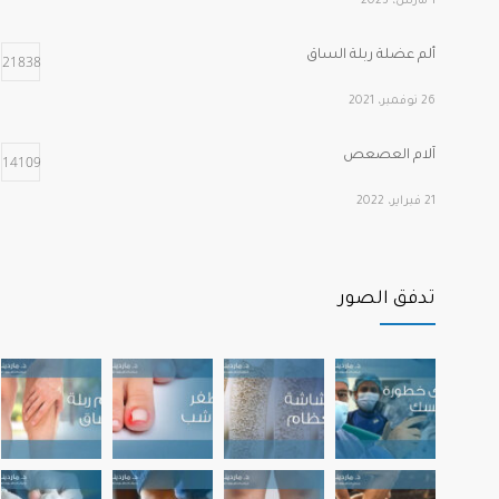
1 مارس، 2023
ألم عضلة ربلة الساق
21838
26 نوفمبر، 2021
آلام العصعص
14109
21 فبراير، 2022
أهم الفيتامينات التي تحتاجها عظامنا وعضلاتنا عند التقدم في
12244
العمر
تدفق الصور
22 نوفمبر، 2022
آلام مشط القدم الأمامية
12191
22 يوليو، 2022