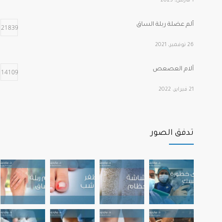
1 مارس، 2023
ألم عضلة ربلة الساق
21839
26 نوفمبر، 2021
آلام العصعص
14109
21 فبراير، 2022
أهم الفيتامينات التي تحتاجها عظامنا وعضلاتنا عند التقدم في
12244
العمر
تدفق الصور
22 نوفمبر، 2022
آلام مشط القدم الأمامية
12191
22 يوليو، 2022