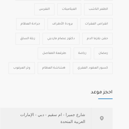
الظفر الناشب
الفيتامينات
النقرس
انقراص الفقرات
برودة الأطراف
جراحة العظام
حقن بلازما الدم
دكتور عصام مارديني
ربلة الساق
رمضان
رياضة
طرقعة المفاصل
كسور العمود الفقري
هشاشة العظام
وتر العرقوب
احجز موعد
شارع جميرا - ام سقيم - دبي - الإمارات
العربية المتحدة