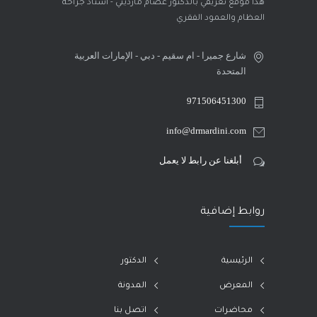
هذا موقع تعريفي بالدكتور عصام مارديني - أستاذ جراحة
العظام والعمود الفقري
شارع جميرا - ام سقيم - دبي - الإمارات العربية
المتحدة
971506451300
info@drmardini.com
أبلغنا عن رابط لا يعمل
روابط إضافية
الرئيسية
الدكتور
المعرض
المدونة
محاضرات
اتصل بنا