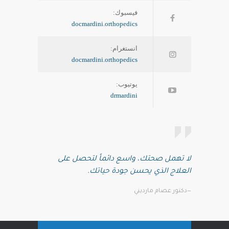
فيسبوك:
docmardini.orthopedics
انستغرام:
docmardini.orthopedics
يوتيوب:
drmardini
لا تهمل صحتك، واسع دائماً لتحصل على
العلاج الذي يحسن جودة حياتك.
—دكتور عصام مارديني