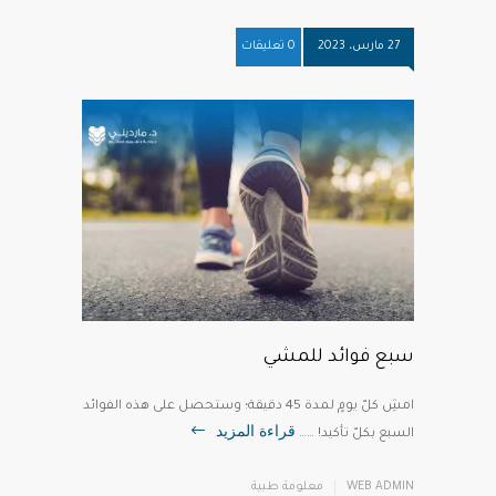
27 مارس، 2023
0 تعليقات
سبع فوائد للمشي
‎‏امشِ كلّ يومٍ لمدة 45 دقيقة؛ وستحصل على هذه الفوائد
قراءة المزيد
السبع بكلّ تأكيد! ……
WEB ADMIN
معلومة طبية