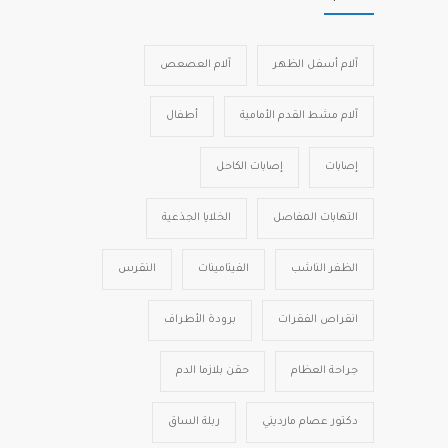
آلام أسفل الظهر
آلام العصعص
آلام مشط القدم الأمامية
أطفال
إصابات
إصابات الكاحل
التهابات المفاصل
الخلايا الجذعية
الظفر الناشب
الفيتامينات
النقرس
انقراص الفقرات
برودة الأطراف
جراحة العظام
حقن بلازما الدم
دكتور عصام مارديني
ربلة الساق