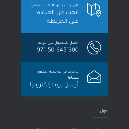
هل ترغب بزيارة الدكتور عصام؟
ابحث عن العيادة
على الخريطة
اتصل للحصول على موعد!
971-50-6451300
لا تتردد في مراسلة الدكتور
عصام!
أرسل بريدا إلكترونيا
حول