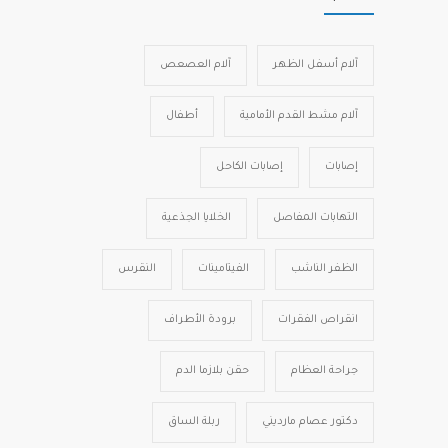
آلام أسفل الظهر
آلام العصعص
آلام مشط القدم الأمامية
أطفال
إصابات
إصابات الكاحل
التهابات المفاصل
الخلايا الجذعية
الظفر الناشب
الفيتامينات
النقرس
انقراص الفقرات
برودة الأطراف
جراحة العظام
حقن بلازما الدم
دكتور عصام مارديني
ربلة الساق