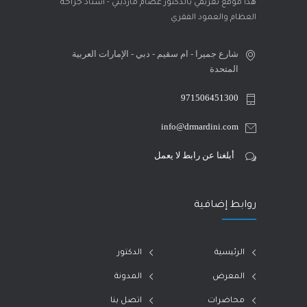
هذا موقع تعريفي بالدكتور عصام مارديني - أستاذ جراحة
العظام والعمود الفقري
شارع جميرا - ام سقيم - دبي - الإمارات العربية
المتحدة
971506451300
info@drmardini.com
أبلغنا عن رابط لا يعمل
روابط إضافية
الرئيسية
الدكتور
المعرض
المدونة
محاضرات
اتصل بنا