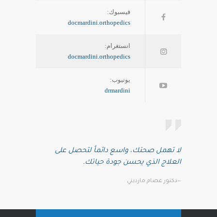
فيسبوك:
docmardini.orthopedics
انستغرام:
docmardini.orthopedics
يوتيوب:
drmardini
لا تهمل صحتك، واسع دائماً لتحصل على
العلاج الذي يحسن جودة حياتك.
—دكتور عصام مارديني