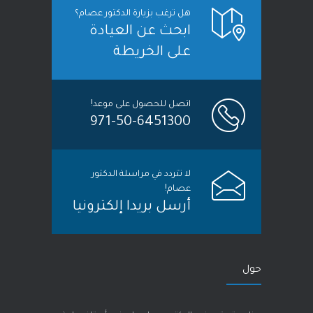
هل ترغب بزيارة الدكتور عصام؟
ابحث عن العيادة
على الخريطة
اتصل للحصول على موعد!
971-50-6451300
لا تتردد في مراسلة الدكتور
عصام!
أرسل بريدا إلكترونيا
حول