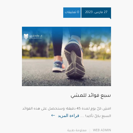
27 مارس، 2023
0 تعليقات
سبع فوائد للمشي
‎‏امشِ كلّ يومٍ لمدة 45 دقيقة؛ وستحصل على هذه الفوائد
قراءة المزيد
السبع بكلّ تأكيد! ……
WEB ADMIN
معلومة طبية