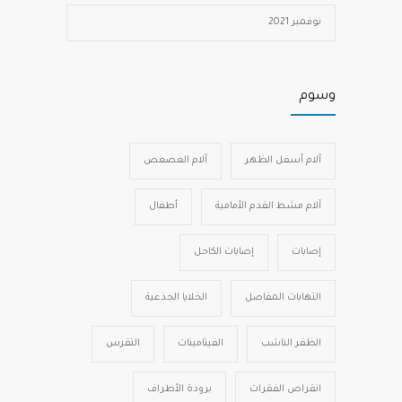
نوفمبر 2021
وسوم
آلام أسفل الظهر
آلام العصعص
آلام مشط القدم الأمامية
أطفال
إصابات
إصابات الكاحل
التهابات المفاصل
الخلايا الجذعية
الظفر الناشب
الفيتامينات
النقرس
انقراص الفقرات
برودة الأطراف