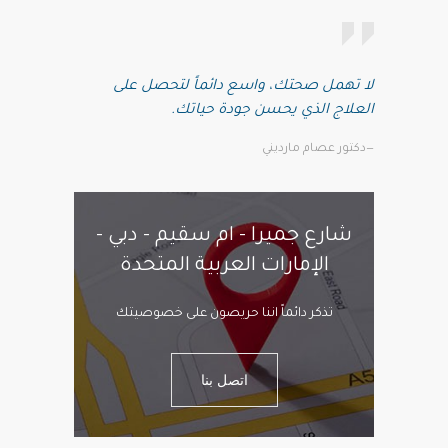
لا تهمل صحتك، واسع دائماً لتحصل على
العلاج الذي يحسن جودة حياتك.
—دكتور عصام مارديني
شارع جميرا - ام سقيم - دبي -
الإمارات العربية المتحدة
تذكر دائماً اننا حريصون على خصوصيتك
اتصل بنا