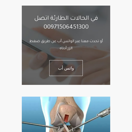
في الحالات الطارئة اتصل
00971506451300
أو تحدث معنا عبر الواتس أب عن طريق ضغط
الزر أدناه
واتس أب