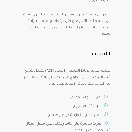
الحركة الدورانية للركبة.
يمكن أن تجعلك تمزق هذا الرباط تشعر كما لو أن ركبتيك
لن تسمح لك بالتحرك أو حتى ترفعك. وتهدف الجراحة
الترميمية لإعادة بناء الرباط الممزق في ركبتك بطُعم
نسيج.
الأسباب
تحدث إصابة الرباط الصليبي الأمامي (ACL) بشكل شائع
أثناء الرياضات التي تنطوي على التواء الركبة أو شدها أكثر
من اللازم. حيث تحدث الإصابة بعدة طرق:
تغيير الاتجاه المفاجئ
التباطؤ أثناء الجري
الهبوط من القفز بشكل غير صحيح
ضربة مباشرة على جانب ركبتك ، على سبيل المثال
أثناء ممارسة كرة القدم