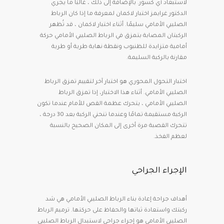
لاستبعاد أي كسور. بالإضافة إلى ذلك ، غالبًا ما يجري
الدكتور غرايمز اختبار لاكمان لمعرفة ما إذا كان الرباط
الصليبي الأمامي سليمًا. أثناء اختبار لاكمان ، قد تُظهر
الركبتان المصابة بتمزق في الرباط الصليبي الأمامي حركة
أمامية متزايدة للظنبوب ونقطة نهاية طرية أو طرية
مقارنة بالركبة السليمة.
اختبار التحول المحوري هو اختبار آخر لتقييم تمزق الرباط
الصليبي الأمامي. أثناء هذا الاختبار، إذا تمزق الرباط
الصليبي الأمامي ، يتحرك عظمة القص للأمام عندما تكون
الركبة مستقيمة تمامًا وعندما تنحني الركبة بعد 30 درجة ،
تتحرك القصبة مرة أخرى إلى المكان الصحيح بالنسبة
لعظم الفخذ.
الإجراء الجراحي
أهداف جراحة إعادة بناء الرباط الصليبي الأمامي هي شد
ركبتك واستعادة ثباتها والحفاظ على حركتها. ترميم الرباط
الصليبي الأمامي هو إجراء جراحي لاستبدال الرباط الصليبي