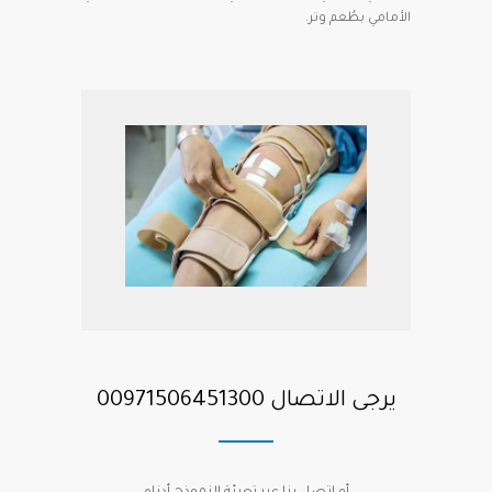
الأمامي بطُعم وتر.
يرجى الاتصال 00971506451300