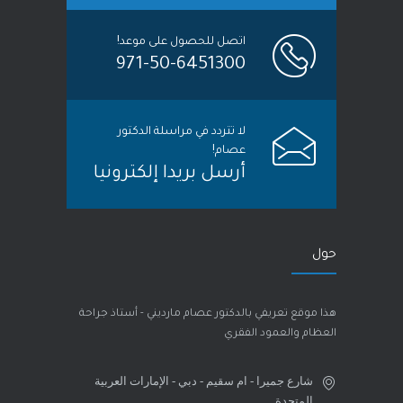
اتصل للحصول على موعد!
971-50-6451300
لا تتردد في مراسلة الدكتور
عصام!
أرسل بريدا إلكترونيا
حول
هذا موقع تعريفي بالدكتور عصام مارديني - أستاذ جراحة
العظام والعمود الفقري
شارع جميرا - ام سقيم - دبي - الإمارات العربية
المتحدة